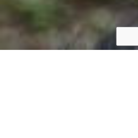
Sociala, intelligenta och nyfikna; vår fascination för
schimpanser beror till stor del på deras många likheter
med oss människor. Dessa däggdjur—en favorit bland
såväl vuxna som barn—har varit med i mängder av
filmer, lärt sig teckenspråk, och till och med varit ute i
rymden. Men trots att vi har forskat om dem ett bra
tag, finns det fortfarande mycket kvar att upptäcka…