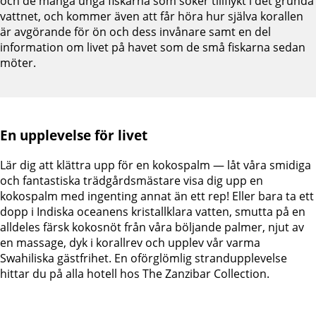
och de många unga fiskarna som söker tillflykt i det grunda
vattnet, och kommer även att får höra hur själva korallen
är avgörande för ön och dess invånare samt en del
information om livet på havet som de små fiskarna sedan
möter.
En upplevelse för livet
Lär dig att klättra upp för en kokospalm — låt våra smidiga
och fantastiska trädgårdsmästare visa dig upp en
kokospalm med ingenting annat än ett rep! Eller bara ta ett
dopp i Indiska oceanens kristallklara vatten, smutta på en
alldeles färsk kokosnöt från våra böljande palmer, njut av
en massage, dyk i korallrev och upplev vår varma
Swahiliska gästfrihet. En oförglömlig strandupplevelse
hittar du på alla hotell hos The Zanzibar Collection.