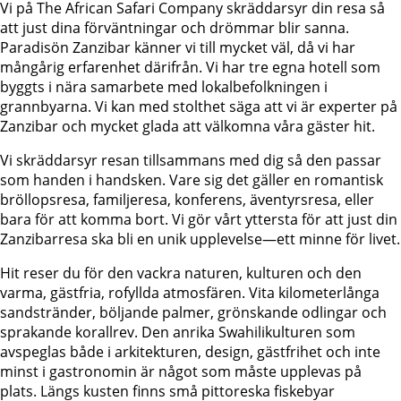
Vi på The African Safari Company skräddarsyr din resa så
att just dina förväntningar och drömmar blir sanna.
Paradisön Zanzibar känner vi till mycket väl, då vi har
mångårig erfarenhet därifrån. Vi har tre egna hotell som
byggts i nära samarbete med lokalbefolkningen i
grannbyarna. Vi kan med stolthet säga att vi är experter på
Zanzibar och mycket glada att välkomna våra gäster hit.
Vi skräddarsyr resan tillsammans med dig så den passar
som handen i handsken. Vare sig det gäller en romantisk
bröllopsresa, familjeresa, konferens, äventyrsresa, eller
bara för att komma bort. Vi gör vårt yttersta för att just din
Zanzibarresa ska bli en unik upplevelse—ett minne för livet.
Hit reser du för den vackra naturen, kulturen och den
varma, gästfria, rofyllda atmosfären. Vita kilometerlånga
sandstränder, böljande palmer, grönskande odlingar och
sprakande korallrev. Den anrika Swahilikulturen som
avspeglas både i arkitekturen, design, gästfrihet och inte
minst i gastronomin är något som måste upplevas på
plats. Längs kusten finns små pittoreska fiskebyar