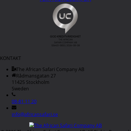
KONTAKT
The African Safari Company AB
Rådmansgatan 27
11425 Stockholm
Sweden
08-81 11 20
info@africansafari.se